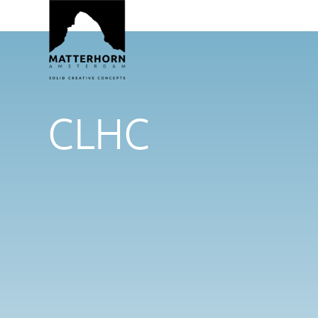
CLHC
Forensische Onderzoeksagenda
CLHC