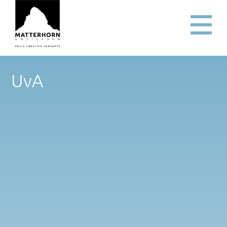
UvA
Forensische Onderzoeksagenda
CLHC