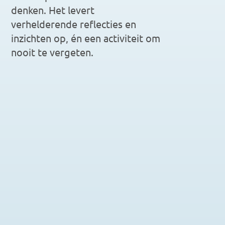
denken. Het levert 
verhelderende reflecties en 
inzichten op, én een activiteit om 
nooit te vergeten.
The Inclusion Game
Lely
Impact Game
Kuijpers