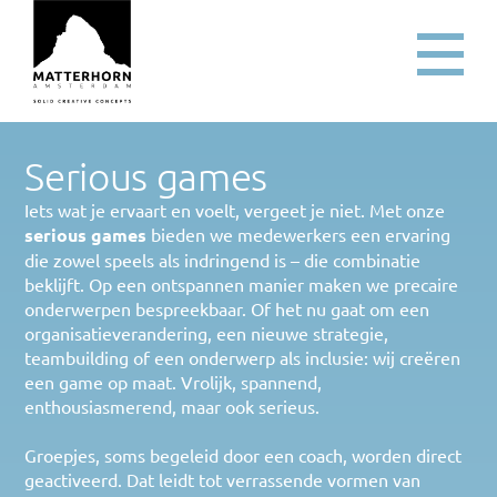
Serious games
Iets wat je ervaart en voelt, vergeet je niet. Met onze 
serious games
 bieden we medewerkers een ervaring 
die zowel speels als indringend is – die combinatie 
beklijft. Op een ontspannen manier maken we precaire 
onderwerpen bespreekbaar. Of het nu gaat om een 
organisatieverandering, een nieuwe strategie, 
teambuilding of een onderwerp als inclusie: wij creëren 
een game op maat. Vrolijk, spannend, 
enthousiasmerend, maar ook serieus. 
Groepjes, soms begeleid door een coach, worden direct 
geactiveerd. Dat leidt tot verrassende vormen van 